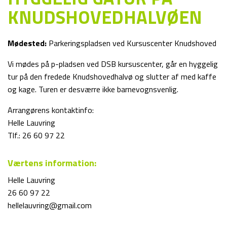
KNUDSHOVEDHALVØEN
Mødested:
Parkeringspladsen ved Kursuscenter Knudshoved
Vi mødes på p-pladsen ved DSB kursuscenter, går en hyggelig
tur på den fredede Knudshovedhalvø og slutter af med kaffe
og kage. Turen er desværre ikke barnevognsvenlig.
Arrangørens kontaktinfo:
Helle Lauvring
Tlf.: 26 60 97 22
Værtens information:
Helle Lauvring
26 60 97 22
hellelauvring@gmail.com