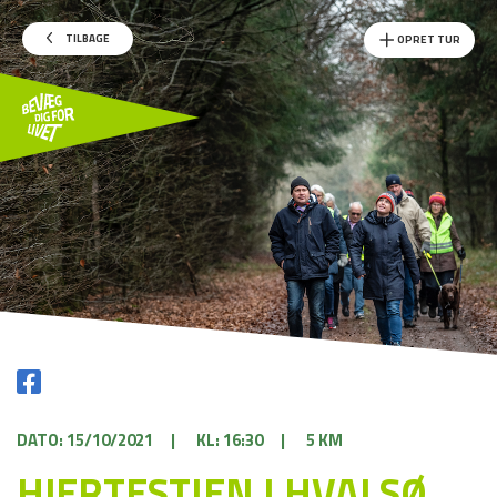
TILBAGE
OPRET TUR
DATO: 15/10/2021
|
KL: 16:30
|
5 KM
HJERTESTIEN I HVALSØ