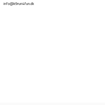
info@k9run4fun.dk