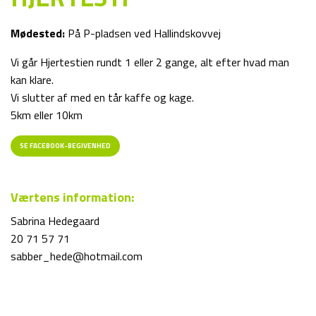
Mødested:
På P-pladsen ved Hallindskovvej
Vi går Hjertestien rundt 1 eller 2 gange, alt efter hvad man
kan klare.
Vi slutter af med en tår kaffe og kage.
5km eller 10km
SE FACEBOOK-BEGIVENHED
Værtens information:
Sabrina Hedegaard
20 71 57 71
sabber_hede@hotmail.com