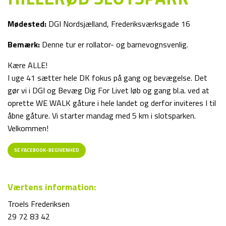
Mødested:
DGI Nordsjælland, Frederiksværksgade 16
Bemærk:
Denne tur er rollator- og barnevognsvenlig.
Kære ALLE!
I uge 41 sætter hele DK fokus på gang og bevægelse. Det
gør vi i DGI og Bevæg Dig For Livet løb og gang bl.a. ved at
oprette WE WALK gåture i hele landet og derfor inviteres I til
åbne gåture. Vi starter mandag med 5 km i slotsparken.
Velkommen!
SE FACEBOOK-BEGIVENHED
Værtens information:
Troels Frederiksen
29 72 83 42