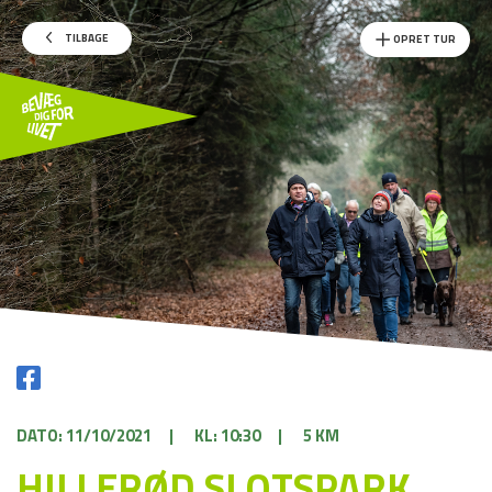
TILBAGE
OPRET TUR
DATO: 11/10/2021
|
KL: 10:30
|
5 KM
HILLERØD SLOTSPARK