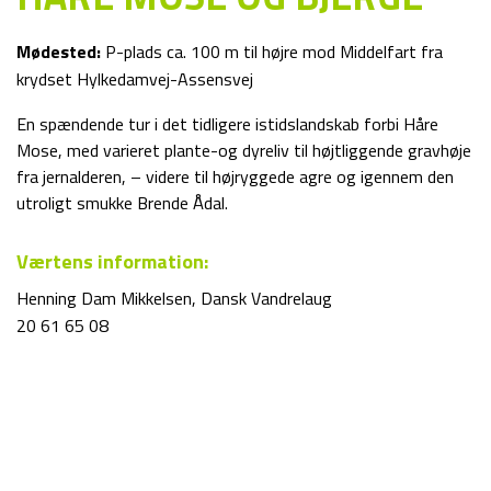
Mødested:
P-plads ca. 100 m til højre mod Middelfart fra
krydset Hylkedamvej-Assensvej
En spændende tur i det tidligere istidslandskab forbi Håre
Mose, med varieret plante-og dyreliv til højtliggende gravhøje
fra jernalderen, – videre til højryggede agre og igennem den
utroligt smukke Brende Ådal.
Værtens information:
Henning Dam Mikkelsen, Dansk Vandrelaug
20 61 65 08