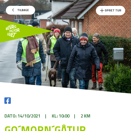
TILBAGE
OPRET TUR
DATO: 14/10/2021
|
KL: 10:00
|
2 KM
GO´MORN´GÅTUR