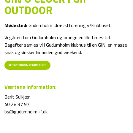
OUTDOOR
Mødested:
Gudumholm Idrætstforening v/klubhuset
Vi går en tur i Gudumholm og omegn en lille times tid.
Bagefter samles vi i Gudumholm klubhus til en GIN, en masse
snak og ønsker hinanden god weekend.
SE FACEBOOK-BEGIVENHED
Værtens information:
Berit Sulkjær
40 28 97 97
bs@gudumholm-if.dk