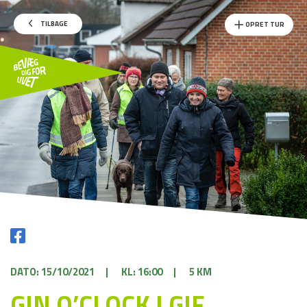
TILBAGE
OPRET TUR
DATO: 15/10/2021
|
KL: 16:00
|
5 KM
GIN O’CLOCK I GIF