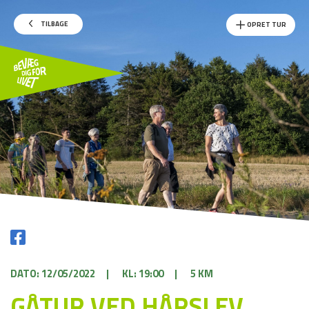
TILBAGE
OPRET TUR
DATO: 12/05/2022
|
KL: 19:00
|
5 KM
GÅTUR VED HÅRSLEV