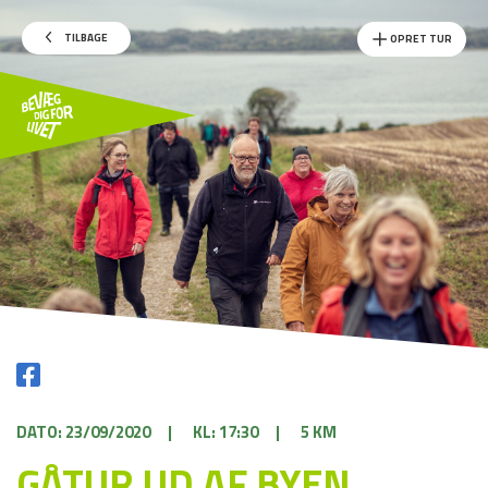
TILBAGE
OPRET TUR
DATO: 23/09/2020
|
KL: 17:30
|
5 KM
GÅTUR UD AF BYEN