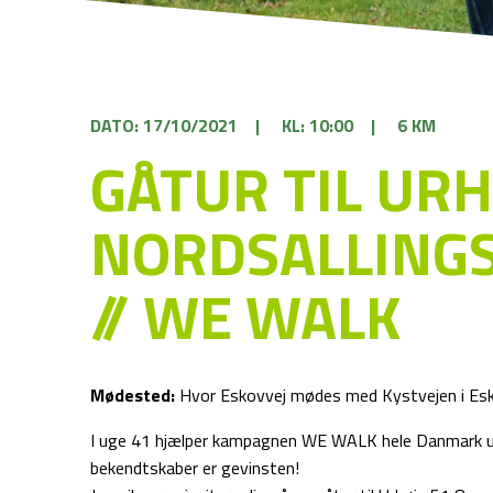
DATO: 17/10/2021
|
KL: 10:00
|
6 KM
GÅTUR TIL URH
NORDSALLINGS
// WE WALK
Mødested:
Hvor Eskovvej mødes med Kystvejen i Esk
I uge 41 hjælper kampagnen WE WALK hele Danmark ud 
bekendtskaber er gevinsten!