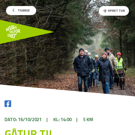
TILBAGE
OPRET TUR
DATO: 16/10/2021
|
KL: 14:00
|
5 KM
GÅTUR TIL