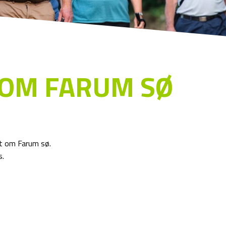
 OM FARUM SØ
t om Farum sø.
s.