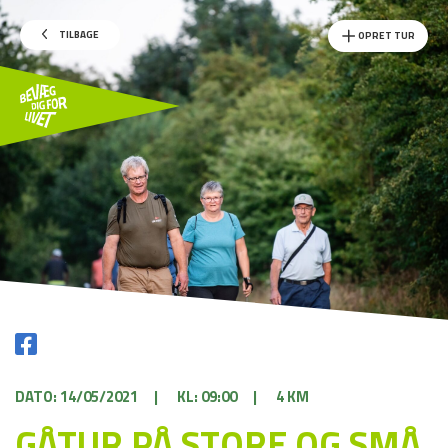
TILBAGE
OPRET TUR
DATO: 14/05/2021
|
KL: 09:00
|
4 KM
GÅTUR PÅ STORE OG SMÅ