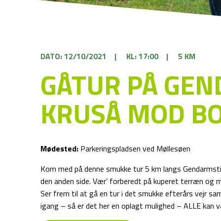
DATO: 12/10/2021
|
KL: 17:00
|
5 KM
GÅTUR PÅ GEN
KRUSÅ MOD B
Mødested:
Parkeringspladsen ved Møllesøen
Kom med på denne smukke tur 5 km langs Gendarmsti
den anden side. Vær’ forberedt på kuperet terræn og 
Ser frem til at gå en tur i det smukke efterårs vejr s
igang – så er det her en oplagt mulighed – ALLE kan væ