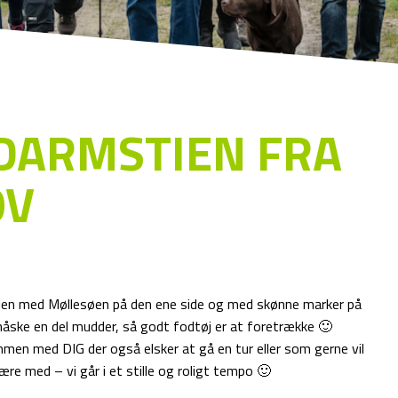
DARMSTIEN FRA
OV
en med Møllesøen på den ene side og med skønne marker på
måske en del mudder, så godt fodtøj er at foretrække 🙂
ammen med DIG der også elsker at gå en tur eller som gerne vil
re med – vi går i et stille og roligt tempo 🙂