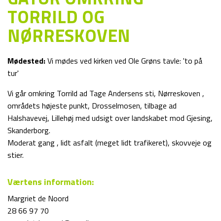
TORRILD OG
NØRRESKOVEN
Mødested:
Vi mødes ved kirken ved Ole Grøns tavle: 'to på
tur'
Vi går omkring Torrild ad Tage Andersens sti, Nørreskoven ,
områdets højeste punkt, Drosselmosen, tilbage ad
Halshavevej, Lillehøj med udsigt over landskabet mod Gjesing,
Skanderborg.
Moderat gang , lidt asfalt (meget lidt trafikeret), skovveje og
stier.
Værtens information:
Margriet de Noord
28 66 97 70