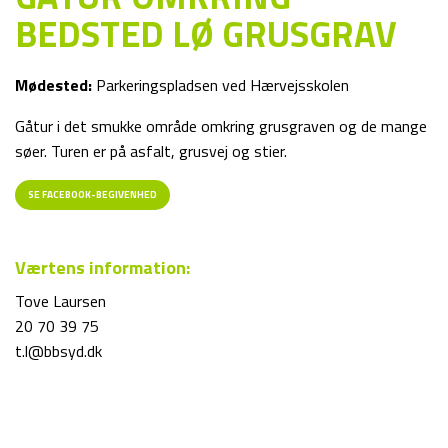
BEDSTED LØ GRUSGRAV
Mødested:
Parkeringspladsen ved Hærvejsskolen
Gåtur i det smukke område omkring grusgraven og de mange
søer. Turen er på asfalt, grusvej og stier.
SE FACEBOOK-BEGIVENHED
Værtens information:
Tove Laursen
20 70 39 75
t.l@bbsyd.dk