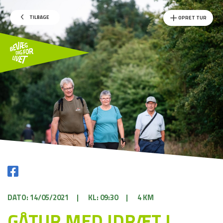
TILBAGE
OPRET TUR
DATO: 14/05/2021
|
KL: 09:30
|
4 KM
GÅTUR MED IDRÆT I