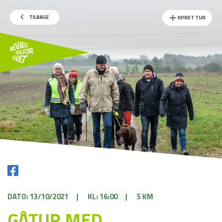
TILBAGE
OPRET TUR
DATO: 13/10/2021
|
KL: 16:00
|
5 KM
GÅTUR MED