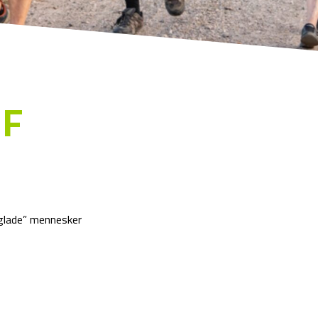
GF
glade” mennesker