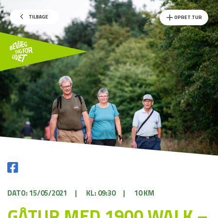
TILBAGE
OPRET TUR
DATO: 15/05/2021
|
KL: 09:30
|
10 KM
GÅTUR MED 1900 WALK –