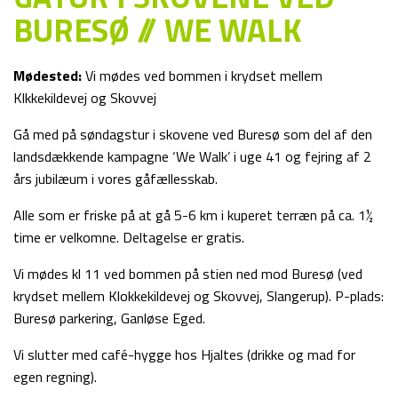
BURESØ // WE WALK
Mødested:
Vi mødes ved bommen i krydset mellem
Klkkekildevej og Skovvej
Gå med på søndagstur i skovene ved Buresø som del af den
landsdækkende kampagne ‘We Walk’ i uge 41 og fejring af 2
års jubilæum i vores gåfællesskab.
Alle som er friske på at gå 5-6 km i kuperet terræn på ca. 1½
time er velkomne. Deltagelse er gratis.
Vi mødes kl 11 ved bommen på stien ned mod Buresø (ved
krydset mellem Klokkekildevej og Skovvej, Slangerup). P-plads:
Buresø parkering, Ganløse Eged.
Vi slutter med café-hygge hos Hjaltes (drikke og mad for
egen regning).