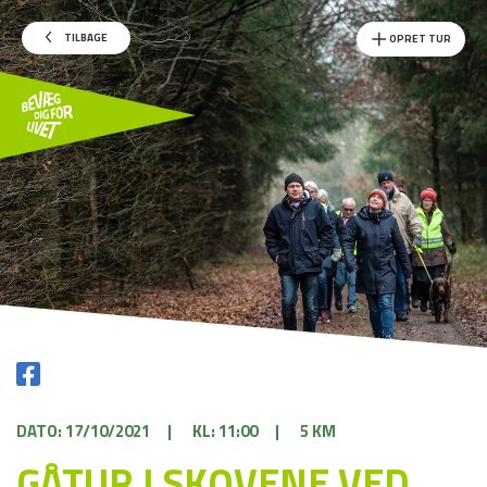
TILBAGE
OPRET TUR
DATO: 17/10/2021
|
KL: 11:00
|
5 KM
GÅTUR I SKOVENE VED