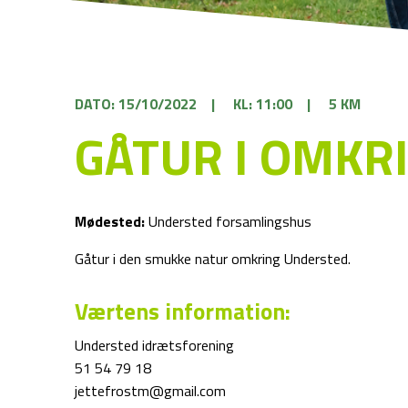
DATO: 15/10/2022
|
KL: 11:00
|
5 KM
GÅTUR I OMKR
Mødested:
Understed forsamlingshus
Gåtur i den smukke natur omkring Understed.
Værtens information:
Understed idrætsforening
51 54 79 18
jettefrostm@gmail.com