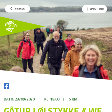
TILBAGE
OPRET TUR
DATO: 23/09/2020
|
KL: 18:00
|
5 KM
GÅTUR I ØLSTYKKE // WE