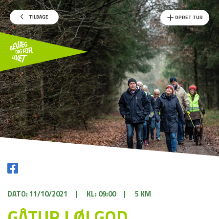
TILBAGE
OPRET TUR
DATO: 11/10/2021
|
KL: 09:00
|
5 KM
GÅTUR I ØLGOD