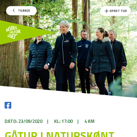
TILBAGE
OPRET TUR
DATO: 23/09/2020
|
KL: 17:00
|
4 KM
GÅTUR I NATURSKØNT