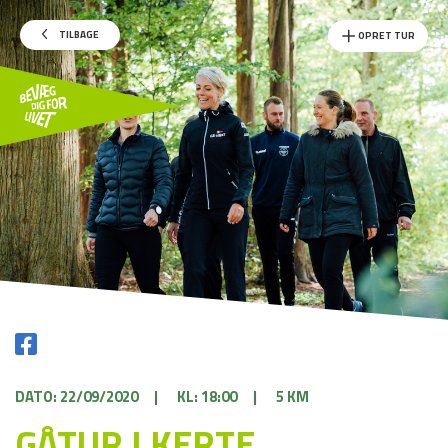
TILBAGE
OPRET TUR
DATO: 22/09/2020
|
KL: 18:00
|
5 KM
GÅTUR I KERTE