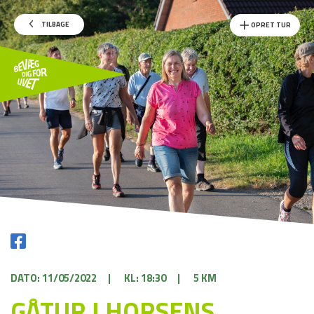
TILBAGE
OPRET TUR
DATO: 11/05/2022
|
KL: 18:30
|
5 KM
GÅTUR I HORSENS