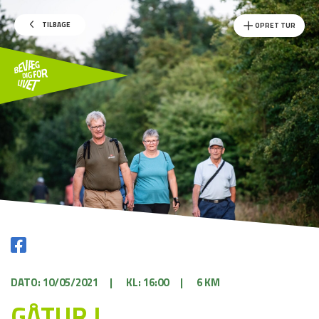
TILBAGE
OPRET TUR
DATO: 10/05/2021
|
KL: 16:00
|
6 KM
GÅTUR I