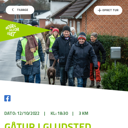
TILBAGE
OPRET TUR
DATO: 12/10/2022
|
KL: 18:30
|
3 KM
GÅTUR I GLUDSTED