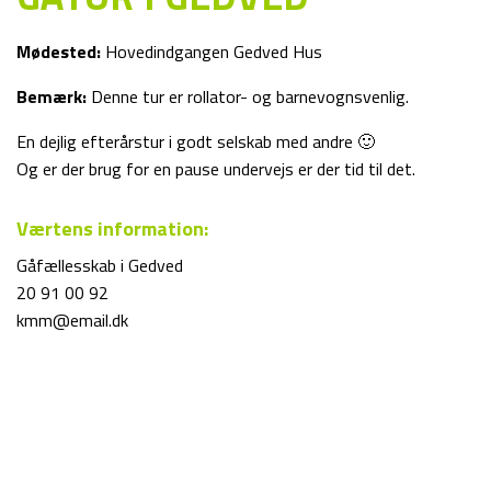
Mødested:
Hovedindgangen Gedved Hus
Bemærk:
Denne tur er rollator- og barnevognsvenlig.
En dejlig efterårstur i godt selskab med andre 🙂
Og er der brug for en pause undervejs er der tid til det.
Værtens information:
Gåfællesskab i Gedved
20 91 00 92
kmm@email.dk