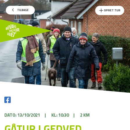
TILBAGE
OPRET TUR
DATO: 13/10/2021
|
KL: 10:30
|
2 KM
GÅTUR I GEDVED