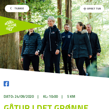
TILBAGE
OPRET TUR
DATO: 24/09/2020
|
KL: 10:00
|
5 KM
GÅTUR I DET GRØNNE