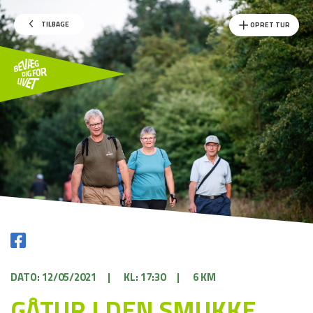
TILBAGE
OPRET TUR
DATO: 12/05/2021
|
KL: 17:30
|
6 KM
GÅTUR I DEN SMUKKE