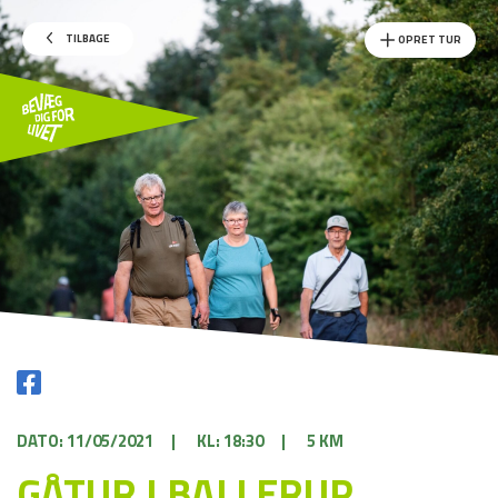
TILBAGE
OPRET TUR
DATO: 11/05/2021
|
KL: 18:30
|
5 KM
GÅTUR I BALLERUP