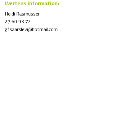
Værtens information:
Heidi Rasmussen
27 60 93 72
gfsaarslev@hotmail.com