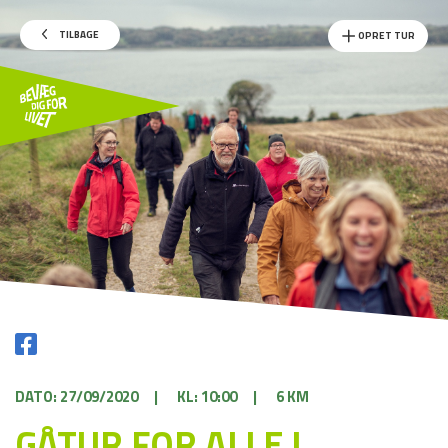
TILBAGE
OPRET TUR
DATO: 27/09/2020
|
KL: 10:00
|
6 KM
GÅTUR FOR ALLE I