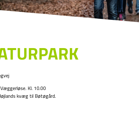
NATURPARK
ngvej
 Væggerløse. Kl. 10.00
øjlands kvæg til Bøtøgård.