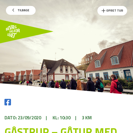
TILBAGE
OPRET TUR
DATO: 23/09/2020
|
KL: 10:30
|
3 KM
GÅSTRUP – GÅTUR MED