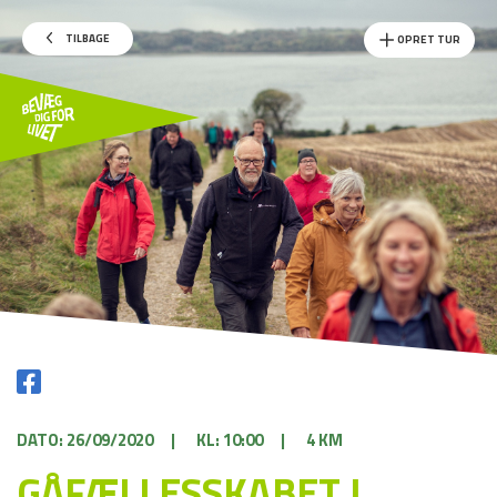
TILBAGE
OPRET TUR
DATO: 26/09/2020
|
KL: 10:00
|
4 KM
GÅFÆLLESSKABET I