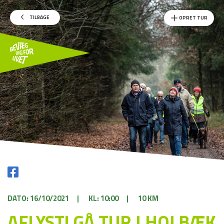
TILBAGE
OPRET TUR
DATO: 16/10/2021
|
KL: 10:00
|
10 KM
AFLYST! GÅ TUR I HOLBÆK