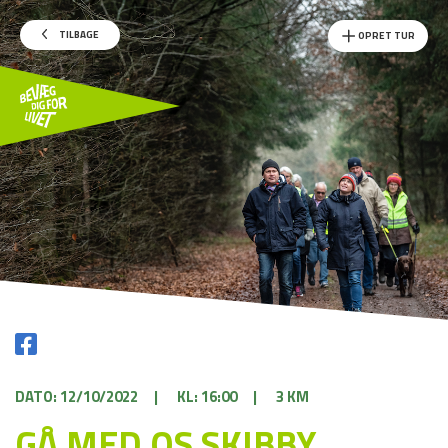
TILBAGE
OPRET TUR
DATO: 12/10/2022
|
KL: 16:00
|
3 KM
GÅ MED OS SKIBBY