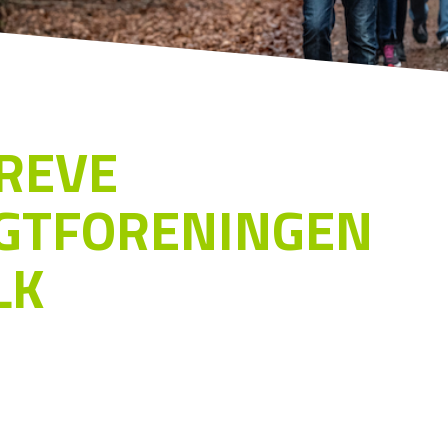
GREVE
IGTFORENINGEN
LK