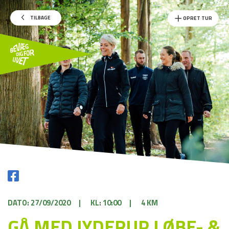
TILBAGE
OPRET TUR
DATO: 27/09/2020
|
KL: 10:00
|
4 KM
GÅ MED JYDERUP LØBE- &