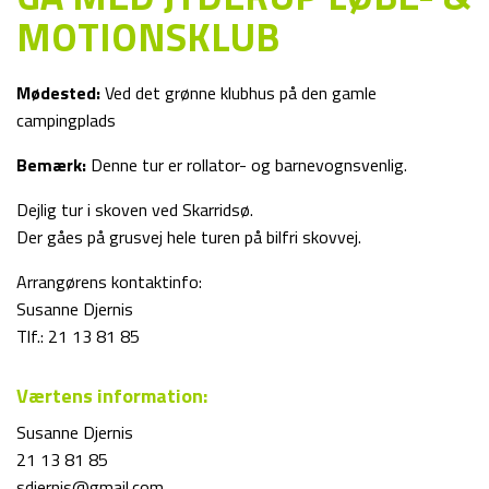
MOTIONSKLUB
Mødested:
Ved det grønne klubhus på den gamle
campingplads
Bemærk:
Denne tur er rollator- og barnevognsvenlig.
Dejlig tur i skoven ved Skarridsø.
Der gåes på grusvej hele turen på bilfri skovvej.
Arrangørens kontaktinfo:
Susanne Djernis
Tlf.: 21 13 81 85
Værtens information:
Susanne Djernis
21 13 81 85
sdjernis@gmail.com