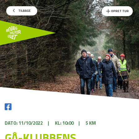
TILBAGE
OPRET TUR
DATO: 11/10/2022
|
KL: 10:00
|
5 KM
GÅ-KLUBBENS