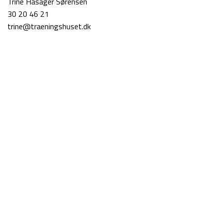
Trine Hasager Sørensen
30 20 46 21
trine@traeningshuset.dk