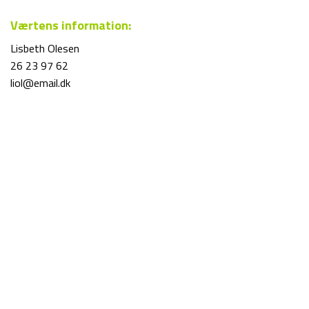
Værtens information:
Lisbeth Olesen
26 23 97 62
liol@email.dk