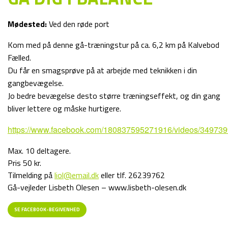
Mødested:
Ved den røde port
Kom med på denne gå-træningstur på ca. 6,2 km på Kalvebod
Fælled.
Du får en smagsprøve på at arbejde med teknikken i din
gangbevægelse.
Jo bedre bevægelse desto større træningseffekt, og din gang
bliver lettere og måske hurtigere.
https://www.facebook.com/180837595271916/videos/34973
Max. 10 deltagere.
Pris 50 kr.
Tilmelding på
liol@email.dk
eller tlf. 26239762
Gå-vejleder Lisbeth Olesen – www.lisbeth-olesen.dk
SE FACEBOOK-BEGIVENHED