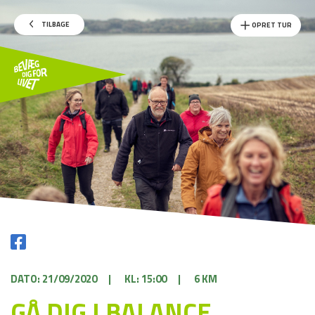
TILBAGE
OPRET TUR
DATO: 21/09/2020
|
KL: 15:00
|
6 KM
GÅ DIG I BALANCE