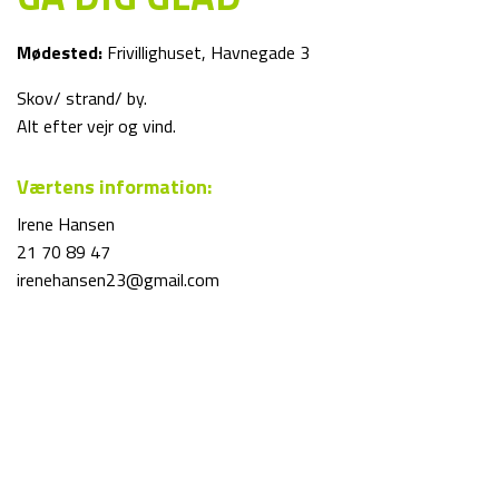
Mødested:
Frivillighuset, Havnegade 3
Skov/ strand/ by.
Alt efter vejr og vind.
Værtens information:
Irene Hansen
21 70 89 47
irenehansen23@gmail.com