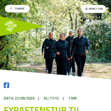
TILBAGE
OPRET TUR
DATO: 22/09/2020
|
KL: 17:15
|
7 KM
FYRAFTENSTUR TIL