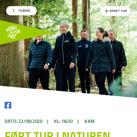
TILBAGE
OPRET TUR
DATO: 22/09/2020
|
KL: 18:30
|
8 KM
FØRT TUR I NATUREN