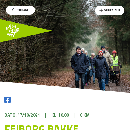
TILBAGE
OPRET TUR
DATO: 17/10/2021
|
KL: 10:00
|
8 KM
FEJBORG BAKKE