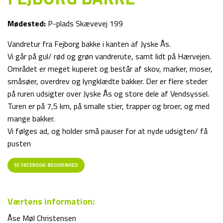
Mødested:
P-plads Skævevej 199
Vandretur fra Fejborg bakke i kanten af Jyske Ås.
Vi går på gul/ rød og grøn vandrerute, samt lidt på Hærvejen.
Området er meget kuperet og består af skov, marker, moser,
småsøer, overdrev og lyngklædte bakker. Der er flere steder
på ruren udsigter over Jyske Ås og store dele af Vendsyssel.
Turen er på 7,5 km, på smalle stier, trapper og broer, og med
mange bakker.
Vi følges ad, og holder små pauser for at nyde udsigten/ få
pusten
SE FACEBOOK-BEGIVENHED
Værtens information:
Åse Møl Christensen