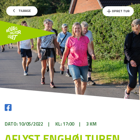
TILBAGE
OPRET TUR
DATO: 10/05/2022
|
KL: 17:00
|
3 KM
AFLYST ENGHØJ TUREN